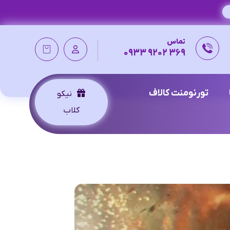
تماس
369 9202 0933
تورنومنت کالاف
نیکو
کلاب