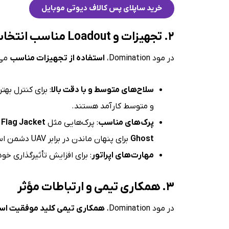
خرید ساپلای پس کالاف دیوتی موبایل
۲. تجهیزات و Loadout مناسب انتخاب کنید
در مود Domination،
استفاده از تجهیزات مناسب
می‌
سلاح‌های متوسط و با دقت بالا
: برای کنترل به
و متوسط کارآمد هستند.
پرک‌های مناسب
: پرک‌هایی مثل
Flag Jacket
ب
Ghost
برای پنهان ماندن در برابر UAV دشمن استفاده کنید.
مهارت‌های اپراتور
: برای افزایش تأثیرگذاری خو
۳. همکاری تیمی و ارتباطات مؤثر
در مود Domination،
همکاری تیمی کلید موفقیت ا