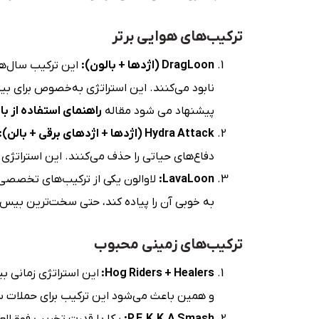
ترکیب‌های هوایی برتر
DragLoon (اژدها + بالون):
این ترکیب سال‌هاس
نابود می‌کنند. این استراتژی به‌خصوص برای بی
پیشنهاد می شود مقاله
راهنمای استفاده از ب
Hydra Attack (اژدها + اژدها‌ی برقی + بالن):
دفاع‌های حیاتی را حذف می‌کنند. این استراتژی
LavaLoon:
لاوالون یکی از ترکیب‌های تخصصی و
به خوبی آن را پیاده کند، حتی سخت‌ترین بیس‌ها
ترکیب‌های زمینی محبوب
Hog Riders + Healers:
این استراتژی زمانی ب
و همین باعث می‌شود این ترکیب برای حملات سر
P.E.K.K.A Smash: