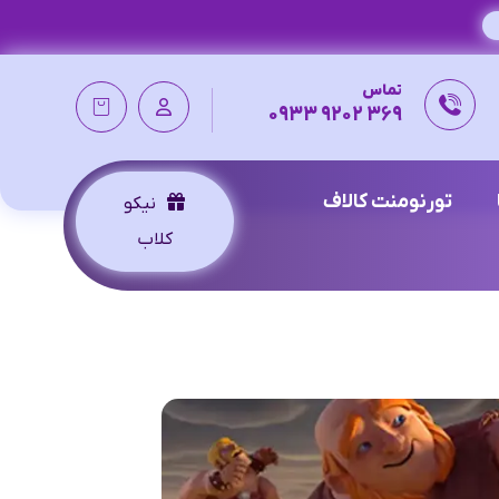
تماس
369 9202 0933
تورنومنت کالاف
نیکو
کلاب