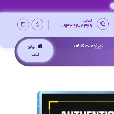
تماس
369 9202 0933
تورنومنت کالاف
نیکو
کلاب