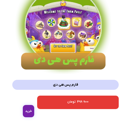
فارم پس هی دی
496.900
تومان
خرید