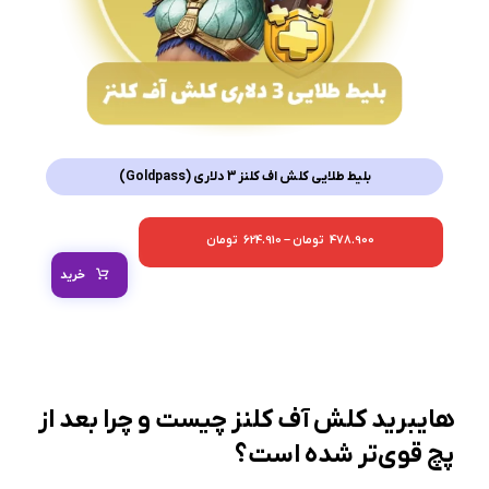
بلیط طلایی کلش اف کلنز 3 دلاری (Goldpass)
478.900
تومان
–
624.910
تومان
خرید
هایبرید کلش آف کلنز چیست و چرا بعد از
پچ قوی‌تر شده است؟