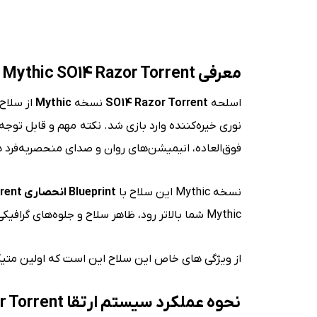
معرفی
Mythic SO14 Razor Torrent
اسلحه
SO14 Razor Torrent
نسخه
Mythic
از سلا
فوق‌العاده، انیمیشن‌های روان و صدای منحصربه‌فرد 
نسخه Mythic این سلاح با
Blueprint
انحصاری
Razor Torrent
Mythic شما بالاتر رود، ظاهر سلاح و جلوه‌های گرافیکی آن نیز تغییر می‌کند.
از ویژگی های خاص این سلاح این است که اولین متیک Marksman در طول تاریخ بازی میباشد و اولین سلاحی است که از Marksman به Full Auto تبدیل 
نحوه عملکرد سیستم ارتقا
Mythic SO14 Razor Torrent