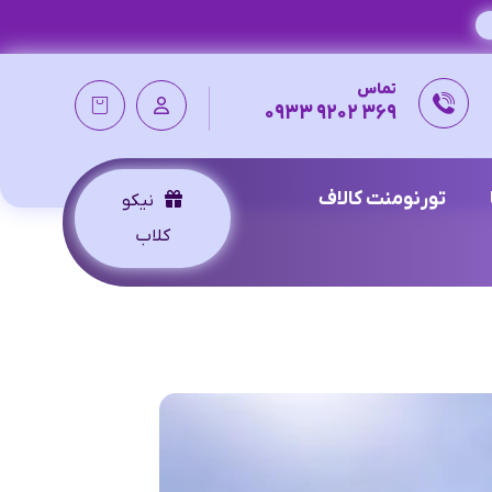
تماس
369 9202 0933
تورنومنت کالاف
نیکو
کلاب