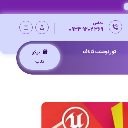
تماس
369 9202 0933
تورنومنت کالاف
نیکو
کلاب