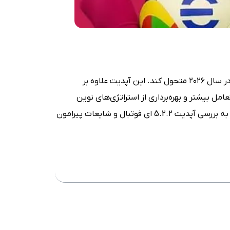
آپدیت 5.2.2 ای فوتبال موبایل، یک به‌روزرسانی مهم و هیجان‌انگیز است که قصد دارد تجربه ککاربری بازیکنان ای فوتبال را در سال ۲۰۲۶ متحول کند. این آپدیت علاوه بر
امل بیشتر و بهره‌برداری از استراتژی‌های نوین
خود را برای بهره مندی بیشتر از این آپدیت آماده کنید . در ادامه این مقاله به بررسی آپدیت 5.2.2 ای فوتبال و شایعات پیرامون