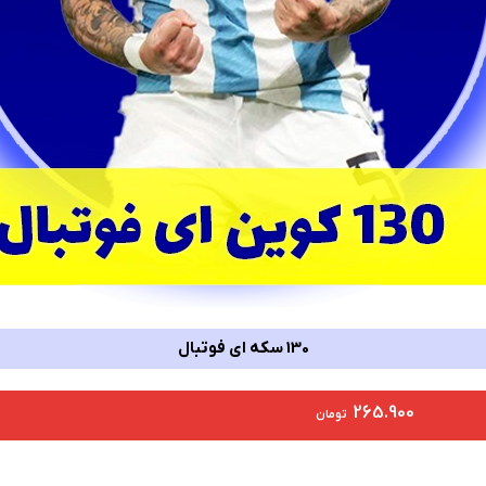
130 سکه ای فوتبال
265.900
تومان