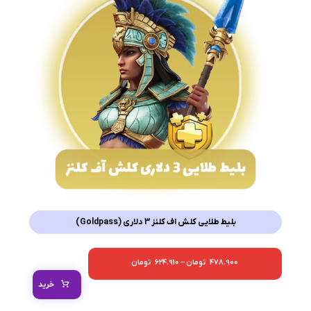
بلیط طلایی کلش اف کلنز 3 دلاری (Goldpass)
478.900
تومان
–
624.910
تومان
خرید