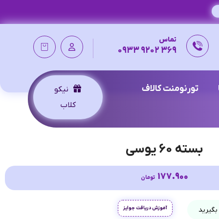
تماس
369 9202 0933
تورنومنت کالاف
نیکو
کلاب
بسته 60 یوسی
177.900
تومان
آموزش دریافت جوایز
بگیرید