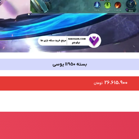
بسته 11950 یوسی
26.615.900
تومان