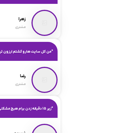
زهرا
مشتری
"من کل سایت هارو گشتم ارزون تر
رضا
مشتری
"زیر 15 دقیقه زدن برام هیچ مشکلی هم برای اکانتم پیش نیومد ایول واقعا"