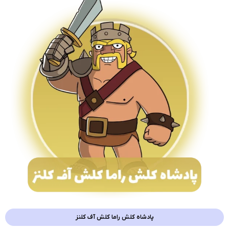
پادشاه کلش راما کلش آف کلنز