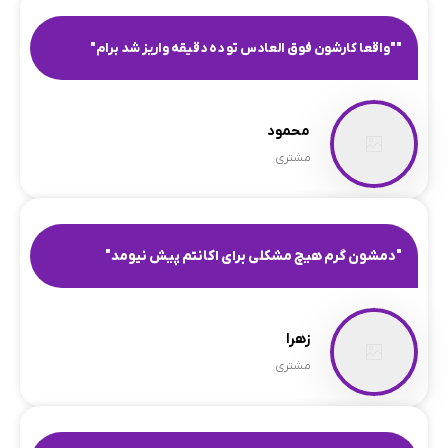
""واقعا کارشون فوق العادس تو ده دقیقه واریز شد برام"
محمود
مشتری
"دمشون گرم هیچ مشکلی برای اکانتم پیش نیومد"
زهرا
مشتری