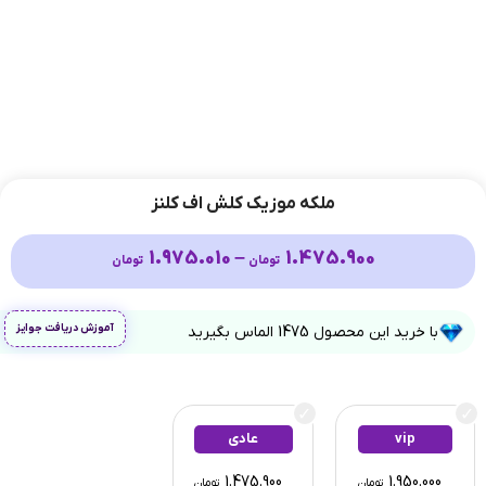
ملکه موزیک کلش اف کلنز
1.975.010
–
1.475.900
تومان
تومان
آموزش دریافت جوایز
با خرید این محصول
1475
الماس بگیرید
vip
عادی
1.475.900
1.950.000
تومان
تومان