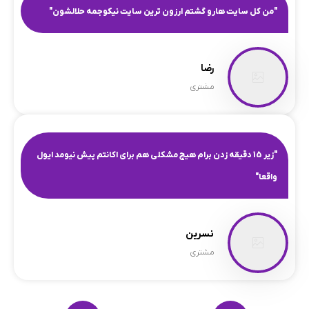
"من کل سایت هارو گشتم ارزون ترین سایت نیکوجمه حلالشون"
رضا
مشتری
"زیر 15 دقیقه زدن برام هیچ مشکلی هم برای اکانتم پیش نیومد ایول
واقعا"
نسرین
مشتری