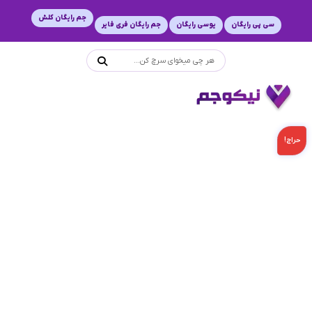
جم رایگان کلش
سی پی رایگان
یوسی رایگان
جم رایگان فری فایر
حراج!